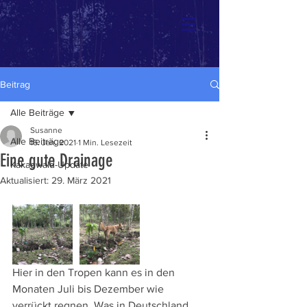
Beitrag
Alle Beiträge
Susanne
Alle Beiträge
16. Jan. 2021
1 Min. Lesezeit
Eine gute Drainage
Kakaowald-Update
Aktualisiert:
29. März 2021
Hier in den Tropen kann es in den 
Monaten Juli bis Dezember wie 
verrückt regnen. Was in Deutschland 