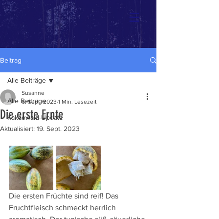
Beitrag
Alle Beiträge
Susanne
Alle Beiträge
6. Sept. 2023
1 Min. Lesezeit
Die erste Ernte
Kakaowald-Update
Aktualisiert:
19. Sept. 2023
Die ersten Früchte sind reif! Das 
Fruchtfleisch schmeckt herrlich 