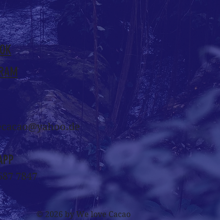
OOK
GRAM
ecacao@yahoo.de
APP
687 7847
© 2026 by We love Cacao