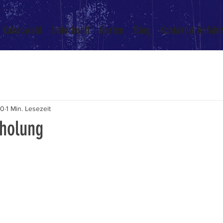
Kakaowald
Unterkunft
Garten
Blog
Kontakt & Anfahr
20
1 Min. Lesezeit
holung