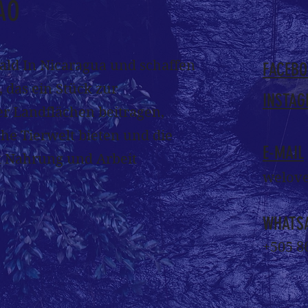
AO
ld In Nicaragua und schaffen
FACEB
 das ein Stück zur
INSTA
r Landflächen beitragen,
he Tierwelt bieten und die
E-MAIL
t Nahrung und Arbeit
welov
WHATS
+505 8