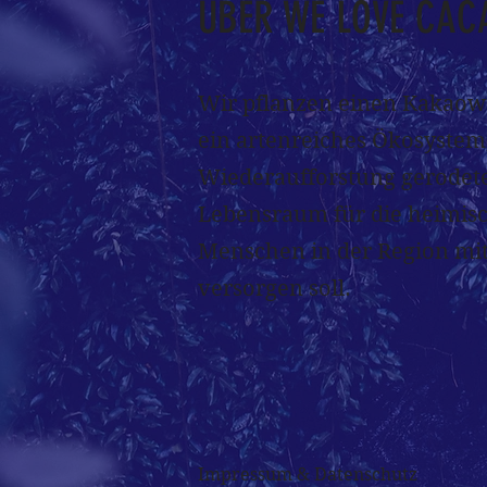
ÜBER WE LOVE CAC
Wir pflanzen einen Kakaowa
ein artenreiches Ökosystem,
Wiederaufforstung gerodete
Lebensraum für die heimisc
Menschen in der Region mi
versorgen soll.
Impressum & Datenschutz